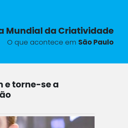
a Mundial da Criatividade
O que acontece em
São Paulo
 e torne-se a
ião