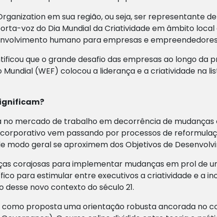
 Organization em sua região, ou seja, ser representante 
 porta-voz do Dia Mundial da Criatividade em âmbito loca
senvolvimento humano para empresas e empreendedores
ntificou que o grande desafio das empresas ao longo da
Mundial (WEF) colocou a liderança e a criatividade na li
significam?
una no mercado de trabalho em decorrência de mudança
ndo corporativo vem passando por processos de reformul
s de modo geral se aproximem dos Objetivos de Desenvolv
s corajosas para implementar mudanças em prol de um
o para estimular entre executivos a criatividade e a i
 desse novo contexto do século 21.
z como proposta uma orientação robusta ancorada no co