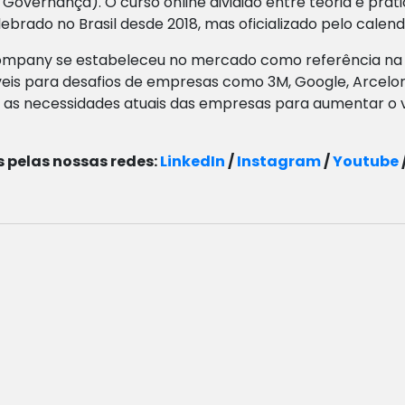
 Governança). O curso online dividido entre teoria e p
lebrado no Brasil desde 2018, mas oficializado pelo calend
n Company se estabeleceu no mercado como referência na
is para desafios de empresas como 3M, Google, ArcelorMi
s necessidades atuais das empresas para aumentar o 
 pelas nossas redes:
LinkedIn
/
Instagram
/
Youtube