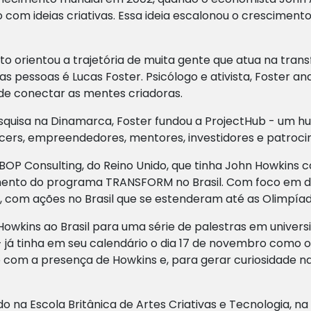
com ideias criativas. Essa ideia escalonou o crescimento
eito orientou a trajetória de muita gente que atua na tr
 pessoas é Lucas Foster. Psicólogo e ativista, Foster an
e conectar as mentes criadoras.
quisa na Dinamarca, Foster fundou a ProjectHub - um hu
cers, empreendedores, mentores, investidores e patroci
io BOP Consulting, do Reino Unido, que tinha John Howkins
mento do programa TRANSFORM no Brasil. Com foco em di
 com ações no Brasil que se estenderam até as Olimpíada
 Howkins ao Brasil para uma série de palestras em univer
- já tinha em seu calendário o dia 17 de novembro como o 
b com a presença de Howkins e, para gerar curiosidade 
do na Escola Britânica de Artes Criativas e Tecnologia, n