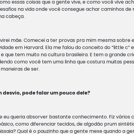
como essas coisas que a gente vive, e como você vive a
desafios na vida onde você consegue achar caminhos de 
 na cabeça.
 virei mãe. Comecei a ter provas pra mim mesma sobre ess
ade em Harvard. Ela me falou do conceito do “little c” e
, e que tem muito na cultura brasileira. E tem a grande c
ndendo como você tem uma linha que costura muitas pesso
 maneiras de ser.
 desvio, pode falar um pouco dele?
eu queria absorver bastante conhecimento. Fiz vários
básico, como diferenciar tecidos, de algodão prum sintéti
inissaia? Qual é o pauzinho que a gente mexe quando a g