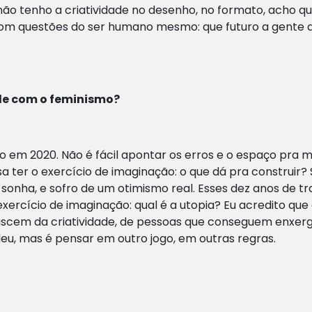
não tenho a criatividade no desenho, no formato, acho qu
, com questões do ser humano mesmo: que futuro a gente q
de com o feminismo?
ção em 2020. Não é fácil apontar os erros e o espaço pra 
a ter o exercício de imaginação: o que dá pra construir? 
sonha, e sofro de um otimismo real. Esses dez anos de t
exercício de imaginação: qual é a utopia? Eu acredito q
cem da criatividade, de pessoas que conseguem enxerga
eu, mas é pensar em outro jogo, em outras regras.