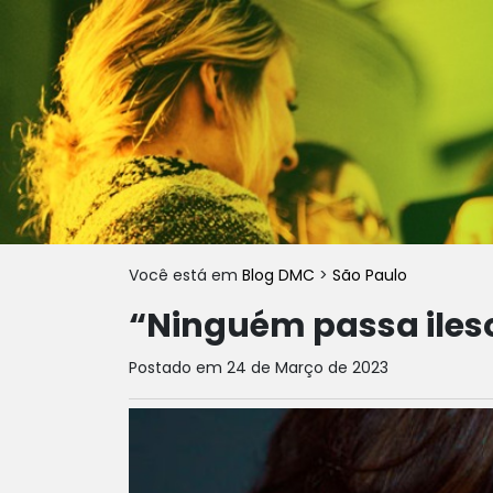
Você está em
Blog DMC
>
São Paulo
“Ninguém passa ileso
Postado em 24 de Março de 2023