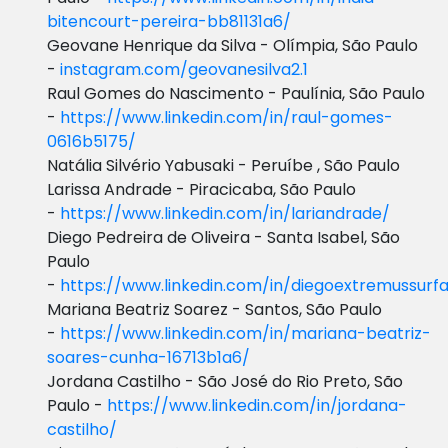
bitencourt-pereira-bb81131a6/
Geovane Henrique da Silva - Olímpia, São Paulo
-
instagram.com/geovanesilva2.1
Raul Gomes do Nascimento - Paulínia, São Paulo
-
https://www.linkedin.com/in/raul-gomes-
0616b5175/
Natália Silvério Yabusaki - Peruíbe , São Paulo
Larissa Andrade - Piracicaba, São Paulo
-
https://www.linkedin.com/in/lariandrade/
Diego Pedreira de Oliveira - Santa Isabel, São
Paulo
-
https://www.linkedin.com/in/diegoextremussurf
Mariana Beatriz Soarez - Santos, São Paulo
-
https://www.linkedin.com/in/mariana-beatriz-
soares-cunha-16713b1a6/
Jordana Castilho - São José do Rio Preto, São
Paulo -
https://www.linkedin.com/in/jordana-
castilho/