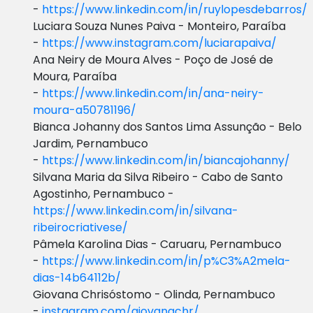
-
https://www.linkedin.com/in/ruylopesdebarros/
Luciara Souza Nunes Paiva - Monteiro, Paraíba
-
https://www.instagram.com/luciarapaiva/
Ana Neiry de Moura Alves - Poço de José de
Moura, Paraíba
-
https://www.linkedin.com/in/ana-neiry-
moura-a50781196/
Bianca Johanny dos Santos Lima Assunção - Belo
Jardim, Pernambuco
-
https://www.linkedin.com/in/biancajohanny/
Silvana Maria da Silva Ribeiro - Cabo de Santo
Agostinho, Pernambuco -
https://www.linkedin.com/in/silvana-
ribeirocriativese/
Pâmela Karolina Dias - Caruaru, Pernambuco
-
https://www.linkedin.com/in/p%C3%A2mela-
dias-14b64112b/
Giovana Chrisóstomo - Olinda, Pernambuco
-
instagram.com/giovanachr/