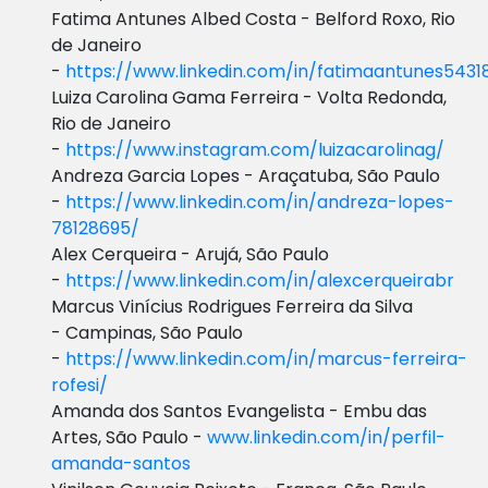
Fatima Antunes Albed Costa - Belford Roxo, Rio
de Janeiro
-
https://www.linkedin.com/in/fatimaantunes5431
Luiza Carolina Gama Ferreira - Volta Redonda,
Rio de Janeiro
-
https://www.instagram.com/luizacarolinag/
Andreza Garcia Lopes - Araçatuba, São Paulo
-
https://www.linkedin.com/in/andreza-l
opes-
78128695/
Alex Cerqueira - Arujá, São Paulo
-
https://www.linkedin.com/in/alexcerqueirabr
Marcus Vinícius Rodrigues Ferreira da Silva
- Campinas, São Paulo
-
https://www.linkedin.com/in/marcus-ferreira-
rofesi/
Amanda dos Santos Evangelista - Embu das
Artes, São Paulo -
www.linkedin.com/in/perfil-
amanda-santos