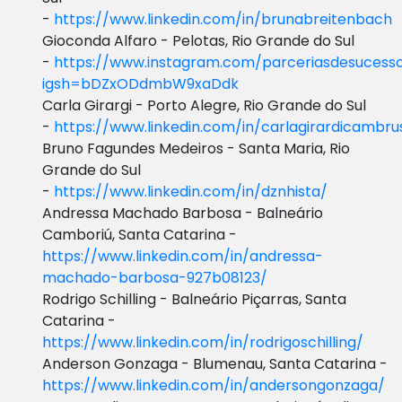
-
https://www.linkedin.com/in/brunabreitenbach
Gioconda Alfaro - Pelotas, Rio Grande do Sul
-
https://www.instagram.com/parceriasdesucess
igsh=bDZxODdmbW9xaDdk
Carla Girargi - Porto Alegre, Rio Grande do Sul
-
https://www.linkedin.com/in/carlagirardicambrus
Bruno Fagundes Medeiros - Santa Maria, Rio
Grande do Sul
-
https://www.linkedin.com/in/dznhista/
Andressa Machado Barbosa - Balneário
Camboriú, Santa Catarina -
https://www.linkedin.com/in/andressa-
machado-barbosa-927b08123/
Rodrigo Schilling - Balneário Piçarras, Santa
Catarina -
https://www.linkedin.com/in/rodrigoschilling/
Anderson Gonzaga - Blumenau, Santa Catarina -
https://www.linkedin.com/in/andersongonzaga/