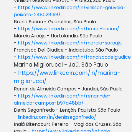
Vinilson Gouveia Peixoto - Franca, São Paulo
-
https://www.linkedin.com/in/vinilson-gouveia-
peixoto-248028198/
Bruno Burian - Guarulhos, São Paulo
-
https://www.linkedin.com/in/bruno-burian/
Márcia Araújo - Hortolândia, São Paulo
-
https://www.linkedin.com/in/marcia-saraujo
Francisco Del Giudice - Indaiatuba, São Paulo
-
https://www.linkedin.com/in/franciscodelgiudice
Marina Migliorucci - Jaú, São Paulo
-
https://www.linkedin.com/in/marina-
migliorucci/
Renan de Almeida Campos - Jundiaí, São Paulo
-
https://www.linkedin.com/in/renan-de-
almeida-campos-b97a48bb/
Denis Seganfredo - Lençóis Paulista, São Paulo
-
linkedin.com/in/denisseganfredo/
Inaiá Bitencourt Pereira - Mogi das Cruzes, São
Paulo -
https://www.linkedin.com/in/inaia-