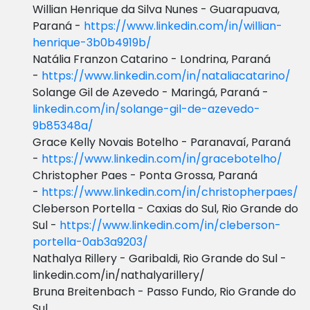
Willian Henrique da Silva Nunes - Guarapuava,
Paraná -
https://www.linkedin.com/in/willian-
henrique-3b0b4919b/
Natália Franzon Catarino - Londrina, Paraná
-
https://www.linkedin.com/in/nataliacatarino/
Solange Gil de Azevedo - Maringá, Paraná -
linkedin.com/in/solange-gil-de-azevedo-
9b85348a/
Grace Kelly Novais Botelho - Paranavaí, Paraná
-
https://www.linkedin.com/in/gracebotelho/
Christopher Paes - Ponta Grossa, Paraná
-
https://www.linkedin.com/in/christopherpaes/
Cleberson Portella - Caxias do Sul, Rio Grande do
Sul -
https://www.linkedin.com/in/cleberson-
portella-0ab3a9203/
Nathalya Rillery - Garibaldi, Rio Grande do Sul -
linkedin.com/in/nathalyarillery/
Bruna Breitenbach - Passo Fundo, Rio Grande do
Sul