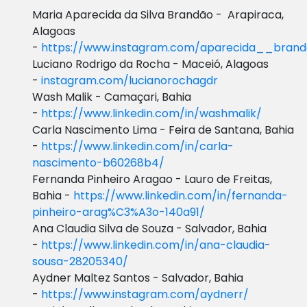
Maria Aparecida da Silva Brandão - Arapiraca,
Alagoas
-
https://www.instagram.com/aparecida__brand
Luciano Rodrigo da Rocha - Maceió, Alagoas
-
instagram.com/lucianorochagdr
Wash Malik - Camaçari, Bahia
-
https://www.linkedin.com/in/washmalik/
Carla Nascimento Lima - Feira de Santana, Bahia
-
https://www.linkedin.com/in/carla-
nascimento-b60268b4/
Fernanda Pinheiro Aragao - Lauro de Freitas,
Bahia -
https://www.linkedin.com/in/fernanda-
pinheiro-arag%C3%A3o-140a91/
Ana Claudia Silva de Souza - Salvador, Bahia
-
https://www.linkedin.com/in/ana-claudia-
sousa-28205340/
Aydner Maltez Santos - Salvador, Bahia
-
https://www.instagram.com/aydnerr/