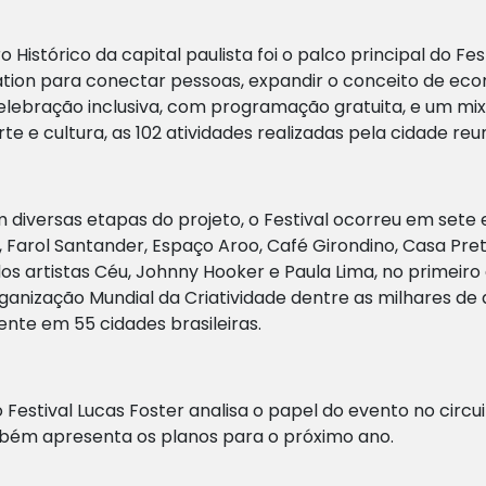
ro Histórico da capital paulista foi o palco principal do Fe
ation para conectar pessoas, expandir o conceito de econ
elebração inclusiva, com programação gratuita, e um mix
 arte e cultura, as 102 atividades realizadas pela cidade r
iversas etapas do projeto, o Festival ocorreu em sete 
B, Farol Santander, Espaço Aroo, Café Girondino, Casa Pre
s artistas Céu, Johnny Hooker e Paula Lima, no primeiro d
ganização Mundial da Criatividade dentre as milhares de
nte em 55 cidades brasileiras.
o Festival Lucas Foster analisa o papel do evento no circu
mbém apresenta os planos para o próximo ano.