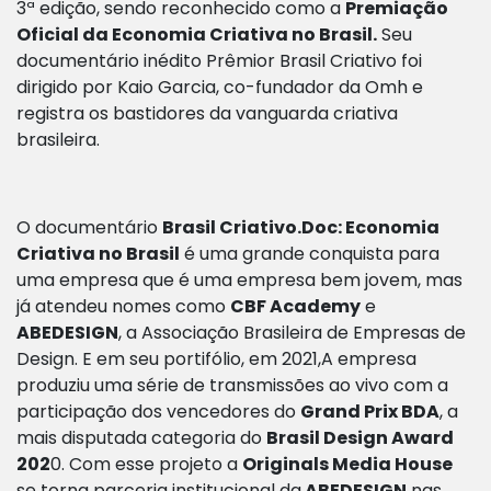
3ª edição,
sendo reconhecido
como a
Premiação
Oficial da Economia Criativa no Brasil.
Seu
documentário inédito Prêmior
Brasil Criativo
foi
dirigido por Kaio Garcia, co-fundador da Omh e
registra os bastidores da vanguarda criativa
brasileira.
O documentário
Brasil Criativo.Doc: Economia
Criativa no Brasil
é
uma grande conquista para
uma empresa que é
uma empresa bem jovem, mas
já atendeu nomes como
CBF Academy
e
ABEDESIGN
, a Associação Brasileira de Empresas de
Design.
E em seu portifólio, em 2021,
A empresa
produziu uma série de transmissões ao vivo com a
participação dos vencedores do
Grand Prix BDA
, a
mais disputada categoria do
Brasil Design Award
202
0. Com esse projeto a
Originals Media House
se torna parceria institucional da
ABEDESIGN
nas