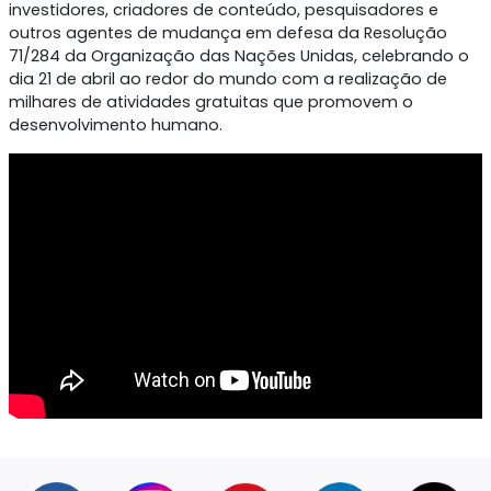
participantes do Brasil e do mundo que querem fazer
parte do ecossistema de criatividade e inovação em
cidades.
Nossa missão é construir uma comunidade global de
líderes criativos, educadores, empreendedores,
investidores, criadores de conteúdo, pesquisadores e
outros agentes de mudança em defesa da Resoluçã
71/284 da Organização das Nações Unidas, celebran
dia 21 de abril ao redor do mundo com a realização d
milhares de atividades gratuitas que promovem o
desenvolvimento humano.